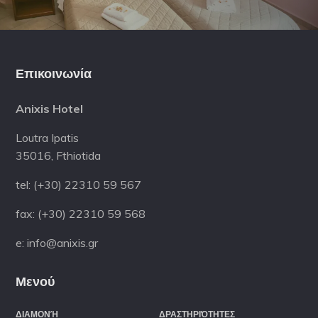
Footer
Επικοινωνία
Anixis Hotel
Loutra Ipatis
35016, Fthiotida
tel: (+30) 22310 59 567
fax: (+30) 22310 59 568
e: info@anixis.gr
Μενού
ΔΙΑΜΟΝΉ
ΔΡΑΣΤΗΡΙΌΤΗΤΕΣ