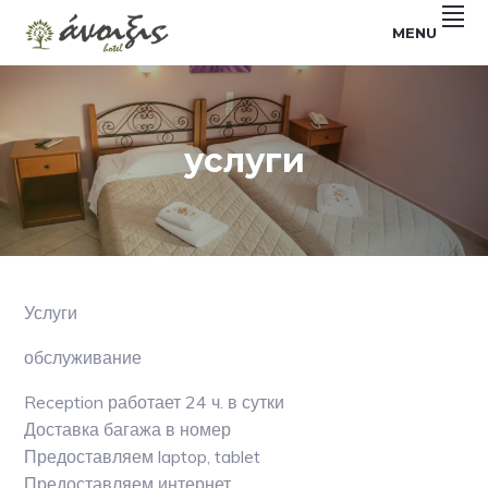
Skip
Skip
Skip
MENU
to
to
to
Ξενοδοχείο
ANIXIS
primary
main
footer
στα
Λουτρά
navigation
content
HOTEL
Υπάτης
Φθιώτιδας
услуги
Услуги
обслуживание
Reception работает 24 ч. в сутки
Доставка багажа в номер
Предоставляем laptop, tablet
Предоставляем интернет